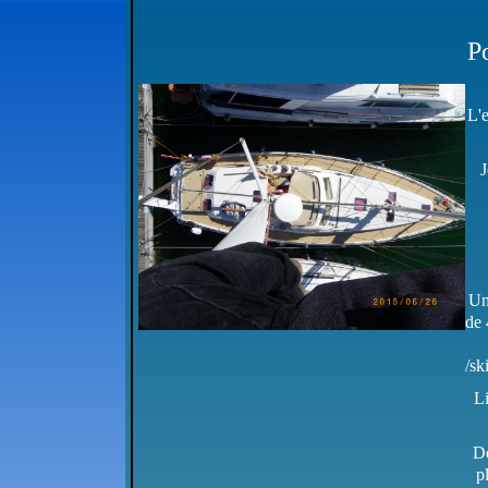
P
L'
J
Un
de 
/sk
Li
De
p