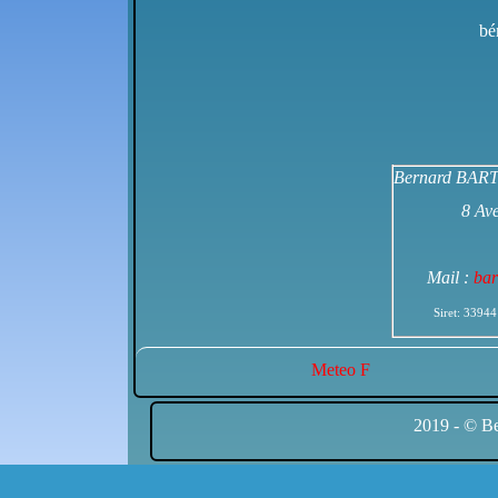
bé
Bernard BART
8 Av
Mail :
bar
Siret: 339
Meteo F
2019 - © Be